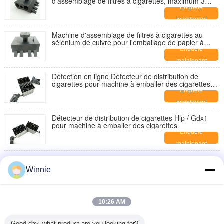
d'assemblage de filtres à cigarettes, maximum 3
pour l'enveloppement du papier à cigarette
Enquête
maintenant
Machine d'assemblage de filtres à cigarettes au
sélénium de cuivre pour l'emballage de papier à
bascule
Enquête
maintenant
Détection en ligne Détecteur de distribution de
cigarettes pour machine à emballer des cigarettes
Molins / Hauni
Enquête
maintenant
Détecteur de distribution de cigarettes Hlp / Gdx1
pour machine à emballer des cigarettes
Enquête
maintenant
HLP2 SASIB Machine d'emballage de cigarettes
électriques semi-automatique Nouveau état
Winnie
Fonctionnalités Détecteur de filtre vide Bouteilles de
Enquête
tabac
maintenant
Détecteur de cigarettes défectueuses sensibles au
10:26 AM
magnétisme de la machine HLP, bout lâche, filtre
manquant
Enquête
Good day, what product are you looking for?