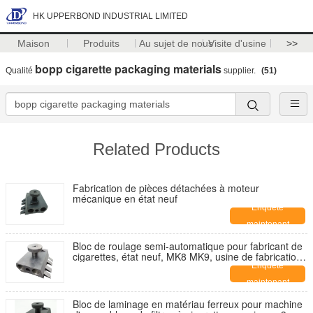
HK UPPERBOND INDUSTRIAL LIMITED
Maison
Produits
Au sujet de nous
Visite d'usine
>>
bopp cigarette packaging materials
Qualité
supplier.
(51)
Related Products
Fabrication de pièces détachées à moteur
mécanique en état neuf
Enquête
maintenant
Bloc de roulage semi-automatique pour fabricant de
cigarettes, état neuf, MK8 MK9, usine de fabrication
de tabac, entraînement mécanique
Enquête
maintenant
Bloc de laminage en matériau ferreux pour machine