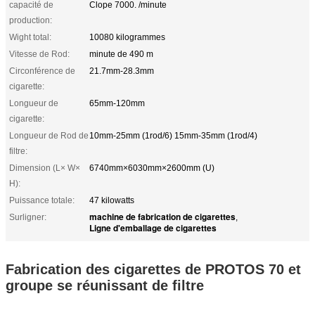
capacité de
Clope 7000. /minute
production:
Wight total:
10080 kilogrammes
Vitesse de Rod:
minute de 490 m
Circonférence de
21.7mm-28.3mm
cigarette:
Longueur de
65mm-120mm
cigarette:
Longueur de Rod de
10mm-25mm (1rod/6) 15mm-35mm (1rod/4)
filtre:
Dimension (L× W×
6740mm×6030mm×2600mm (U)
H):
Puissance totale:
47 kilowatts
machine de fabrication de cigarettes
Surligner:
,
Ligne d'emballage de cigarettes
Fabrication des cigarettes de PROTOS 70 et
groupe se réunissant de filtre