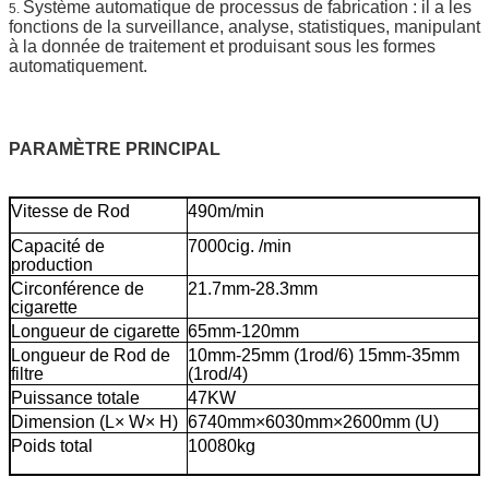
Système automatique de processus de fabrication : il a les
5.
fonctions de la surveillance, analyse, statistiques, manipulant
à la donnée de traitement et produisant sous les formes
automatiquement.
PARAMÈTRE PRINCIPAL
Vitesse de Rod
490m/min
Capacité de
7000cig. /min
production
Circonférence de
21.7mm-28.3mm
cigarette
Longueur de cigarette
65mm-120mm
Longueur de Rod de
10mm-25mm (1rod/6) 15mm-35mm
filtre
(1rod/4)
Puissance totale
47KW
Dimension (L× W× H)
6740mm×6030mm×2600mm (U)
Poids total
10080kg