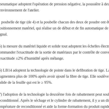
neumatique adoptent l'opération de pression négative, la poussière à de
'environnement de l'atelier.
a poubelle de tige (de 4) et la poubelle chacun des deux de poudre ont ét
ositionnement matériel, qui réalise un de début et de fin automatique de
ignal.
5) la mesure du matériel liquide et solide tout adoptent les échelles élec
ommander l'exactitude de la sortie de matériaux par le contrôle de conve
'exactitude ±2% d'humidité après mélange.
6) LB14 adoptent la technologie de pointe dans le defibration de tige. La
ugmentera plus de 100% après avoir ajouté la fibre de tige. Elle soulève 
alide de la feuille qui est le ≥ 95%.
7) l'adoption de la technologie la deuxième fois de rabattement peut sou
econditionné. Après le séchage et le cylindre de rabattement, il y a un dis
empérature de reconditionné et aide la forme-formation du produit rapi