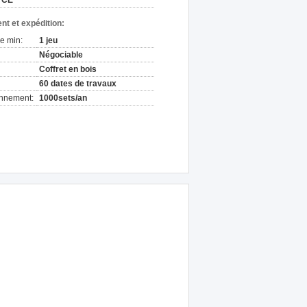
CE
nt et expédition:
e min:
1 jeu
Négociable
Coffret en bois
60 dates de travaux
onnement:
1000sets/an