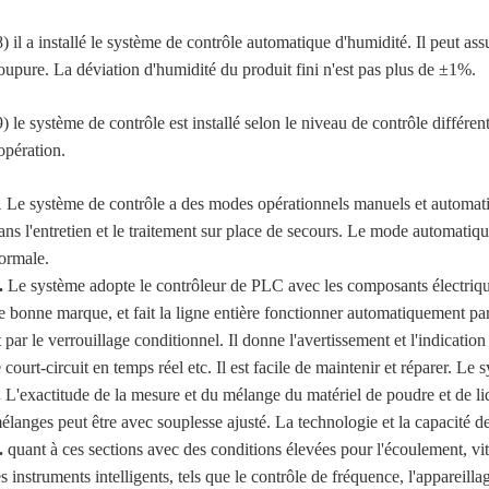
8) il a installé le système de contrôle automatique d'humidité. Il peut a
oupure. La déviation d'humidité du produit fini n'est pas plus de ±1%.
9) le système de contrôle est installé selon le niveau de contrôle différent
'opération.
Le système de contrôle a des modes opérationnels manuels et automat
.
ans l'entretien et le traitement sur place de secours. Le mode automatiq
ormale.
.
Le système adopte le contrôleur de PLC avec les composants électriques
e bonne marque, et fait la ligne entière fonctionner automatiquement p
t par le verrouillage conditionnel. Il donne l'avertissement et l'indicatio
e court-circuit en temps réel etc. Il est facile de maintenir et réparer. Le s
.
L'exactitude de la mesure et du mélange du matériel de poudre et de li
élanges peut être avec souplesse ajusté. La technologie et la capacité d
.
quant à ces sections avec des conditions élevées pour l'écoulement, vit
es instruments intelligents, tels que le contrôle de fréquence, l'appareill