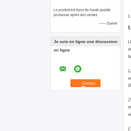
Le produit est dans de haute qualité.
promesse après des ventes
L
—— Daniel
L
Je suis en ligne une discussion
(
e
en ligne
l
(
a
é
2
e
s
(