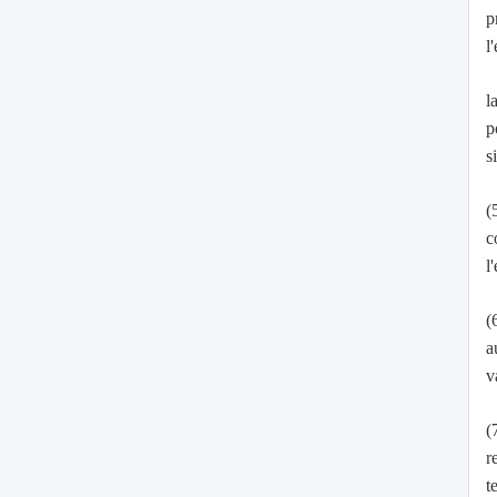
p
l
l
p
s
(
c
l
(
a
v
(
r
t