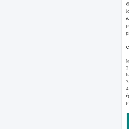
é
l
e
p
p
C
l
2
h
3
4
é
p