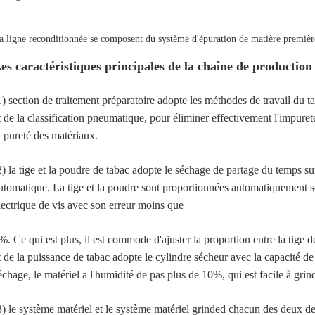
a ligne reconditionnée se composent du système d'épuration de matière première,
es caractéristiques principales de la chaîne de production
1) section de traitement préparatoire adopte les méthodes de travail du ta
t de la classification pneumatique, pour éliminer effectivement l'impuret
a pureté des matériaux.
2) la tige et la poudre de tabac adopte le séchage de partage du temps sur
utomatique. La tige et la poudre sont proportionnées automatiquement sou
lectrique de vis avec son erreur moins que
%. Ce qui est plus, il est commode d'ajuster la proportion entre la tige d
t de la puissance de tabac adopte le cylindre sécheur avec la capacité d
échage, le matériel a l'humidité de pas plus de 10%, qui est facile à grin
3) le système matériel et le système matériel grinded chacun des deux d