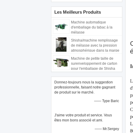
Les Meilleurs Produits
Machine automatique
d'emballage du tabac à la
mélasse
Shisha/machine remplissage
C
de mélasse avec la pression
atmosphérique dans la marge
70 - 150gm
Machine de petite taille de
surenveloppement de carton
I
pour l'emballage de Shisha
avec le PLC de Siemens
L
Donnez-toujours nous la suggestion
professionnelle, faisant notre gagnant
d
de produit sur le marché.
p
—— Type Baric
p
C
J'aime votre produit et service. Vous
p
êtes mon bons associé et ami.
L
—— Mr.Sergey
8