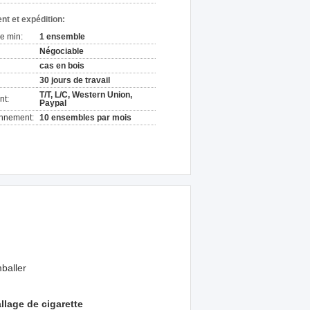
nt et expédition:
e min:
1 ensemble
Négociable
cas en bois
30 jours de travail
T/T, L/C, Western Union,
nt:
Paypal
onnement:
10 ensembles par mois
baller
lage de cigarette