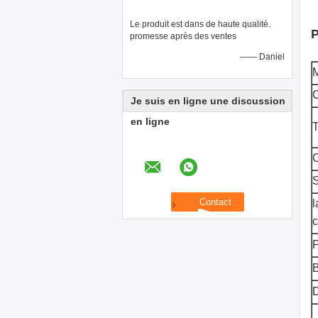
Le produit est dans de haute qualité.
P
promesse après des ventes
—— Daniel
C
Je suis en ligne une discussion
en ligne
T
S
l
B