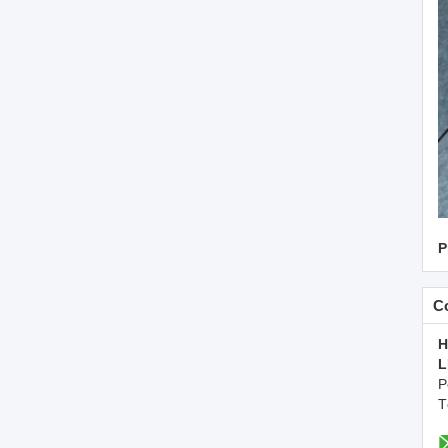
P
C
H
L
P
T