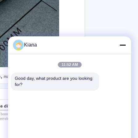
Kiana
11:52 AM
,
e
machines de fabrication de cigarettes
Good day, what product are you looking 
for?
e directement à nous