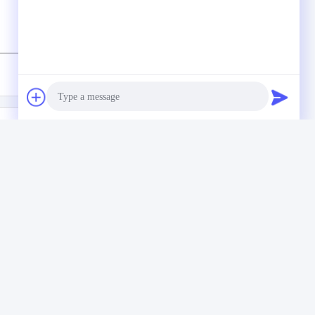
(
0
/ 3000)
Photo
Video Call
Clope des machines
ssiccateur de
2500 du fabrication
upe fluidisé par
Audio Call
des cigarettes MAX-
r économiseur
5/longueur minimum
énergie de
60-150mm de Rod
achine de
de filtre
oduction de
Voltage:
380V
garette
Condition:
Demande de soumission