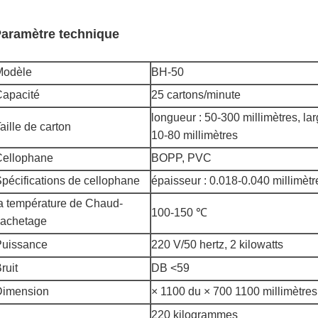
aramètre technique
Modèle
BH-50
apacité
25 cartons/minute
longueur : 50-300 millimètres, lar
aille de carton
10-80 millimètres
Cellophane
BOPP, PVC
pécifications de cellophane
épaisseur : 0.018-0.040 millimètr
a température de Chaud-
100-150 ℃
cachetage
Puissance
220 V/50 hertz, 2 kilowatts
ruit
DB <59
Dimension
× 1100 du × 700 1100 millimètres
220 kilogrammes