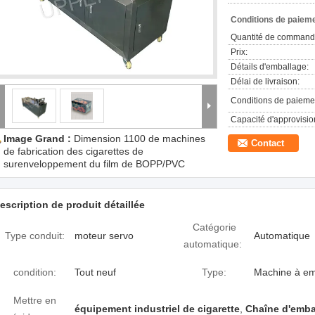
Conditions de paieme
Quantité de command
Prix:
Détails d'emballage:
Délai de livraison:
Conditions de paieme
Capacité d'approvisi
Image Grand :
Dimension 1100 de machines
Contact
de fabrication des cigarettes de
surenveloppement du film de BOPP/PVC
escription de produit détaillée
Catégorie
Type conduit:
moteur servo
Automatique
automatique:
condition:
Tout neuf
Type:
Machine à em
Mettre en
équipement industriel de cigarette
,
Chaîne d'embal