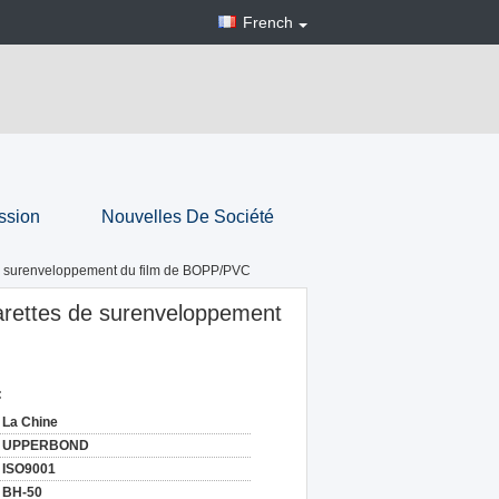
French
ssion
Nouvelles De Société
de surenveloppement du film de BOPP/PVC
arettes de surenveloppement
:
La Chine
UPPERBOND
ISO9001
BH-50