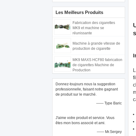
Les Meilleurs Produits
Fabrication des cigarettes
U
MK9 et machine se
réunissante
Machine à grande vitesse de
production de cigarette
I
MK9 MAXS HCF80 fabrication
de cigarettes Machine de
L
Production
f
Donnez-toujours nous la suggestion
c
professionnelle, faisant notre gagnant
m
de produit sur le marché.
c
—— Type Baric
J'aime votre produit et service. Vous
êtes mon bons associé et ami.
—— Mr.Sergey