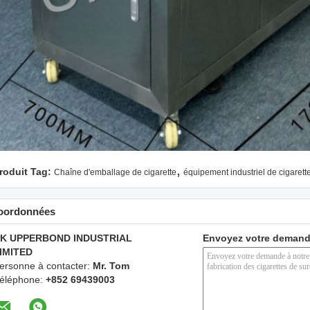
,
roduit Tag:
Chaîne d'emballage de cigarette
équipement industriel de cigarett
oordonnées
K UPPERBOND INDUSTRIAL
Envoyez votre demand
IMITED
ersonne à contacter:
Mr. Tom
éléphone:
+852 69439003