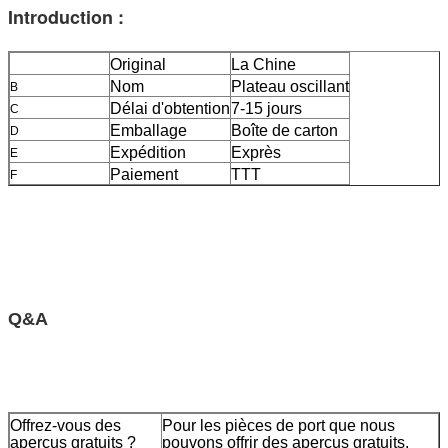
Introduction :
Original
La Chine
Nom
Plateau oscillant
B
Délai d'obtention
7-15 jours
C
Emballage
Boîte de carton
D
Expédition
Exprès
E
Paiement
TTT
F
Q&A
Offrez-vous des
Pour les pièces de port que nous
aperçus gratuits ?
pouvons offrir des aperçus gratuits,