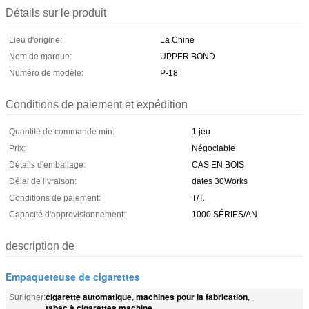
Détails sur le produit
Lieu d'origine:
La Chine
Nom de marque:
UPPER BOND
Numéro de modèle:
P-18
Conditions de paiement et expédition
Quantité de commande min:
1 jeu
Prix:
Négociable
Détails d'emballage:
CAS EN BOIS
Délai de livraison:
dates 30Works
Conditions de paiement:
T/T.
Capacité d'approvisionnement:
1000 SÉRIES/AN
description de
Empaqueteuse de cigarettes
cigarette automatique
machines pour la fabrication
Surligner:
,
,
tabac à cigarettes machine