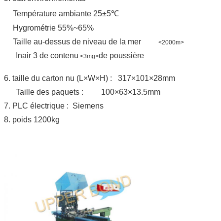
Température ambiante 25±5℃
Hygrométrie 55%~65%
Taille au-dessus de niveau de la mer
<2000m>
Inair 3 de contenu
de poussière
<3mg>
6. taille du carton nu (L×W×H) : 317×101×28mm
Taille des paquets : 100×63×13.5mm
7. PLC électrique : Siemens
8. poids 1200kg