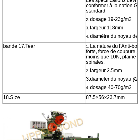
Les spécifications devra
conformer à la nation G
standard.
dosage 19-23g/m2
2.
largeur 118mm
3.
diamètre du noyau de
4.
bande 17.Tear
La nature du l'Anti-bout
1.
forte, force de coupure 
moins que 10N, plaine et
spirales.
largeur 2.5mm
2.
3.diameter du noyau ∮
dosage 40-70g/m2
4.
18.Size
87.5×56×23.7mm