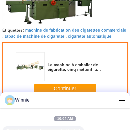
machine de fabrication des cigarettes commerciale
Étiquettes:
tabac de machine de cigarette
cigarette automatique
,
,
La machine à emballer de
cigarette, cinq mettent la
machine à emballer en phase de
tabac 380V 60HZ
Continuer
Winnie
Empaqueteuse de cigarettes
Plus
10:04 AM