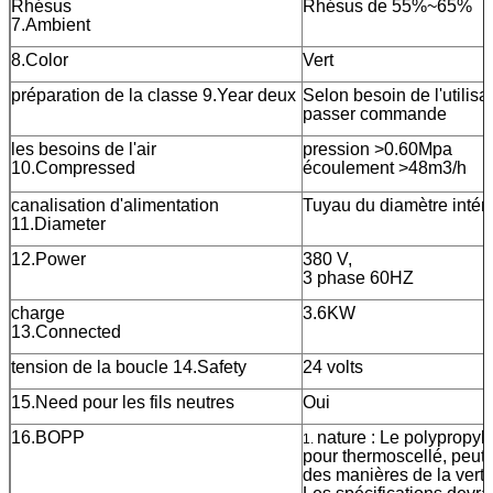
Rhésus
Rhésus de 55%~65%
7.Ambient
8.Color
Vert
préparation de la classe 9.Year deux
Selon besoin de l'utilisa
passer commande
les besoins de l'air
pression >0.60Mpa
10.Compressed
écoulement >48m3/h
canalisation d'alimentation
Tuyau du diamètre inté
11.Diameter
12.Power
380 V,
3 phase 
charge
3.6KW
13.Connected
tension de la boucle 14.Safety
24 volts
15.Need pour les fils neutres
Oui
16.BOPP
nature : Le polyprop
1.
pour thermoscellé, peut ê
des manières de la verti