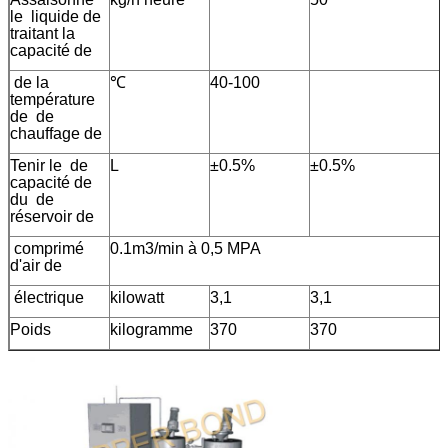
le  liquide de 
traitant la
capacité de 
 de la
℃
40-100
température
de  de
chauffage de 
Tenir le  de
L
±0.5%
±0.5%
capacité de 
du  de
réservoir de 
 comprimé
0.1m3/min à 0,5 MPA
d'air de 
 électrique
kilowatt
3,1
3,1
Poids
kilogramme
370
370