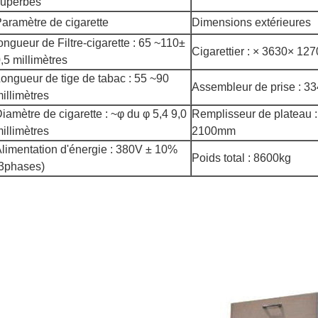
superbes
aramètre de cigarette
Dimensions extérieures
ongueur de Filtre-cigarette : 65 ~110±
Cigarettier : × 3630× 1
,5 millimètres
ongueur de tige de tabac : 55 ~90
Assembleur de prise : 
illimètres
iamètre de cigarette : ~φ du φ 5,4 9,0
Remplisseur de plateau
illimètres
2100mm
limentation d'énergie : 380V ± 10%
Poids total : 8600kg
3phases)