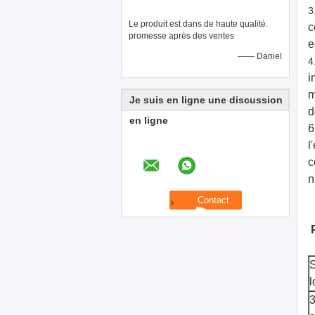
3
Le produit est dans de haute qualité.
c
promesse après des ventes
e
—— Daniel
4
i
m
Je suis en ligne une discussion
d
en ligne
6
l
c
n
S
3