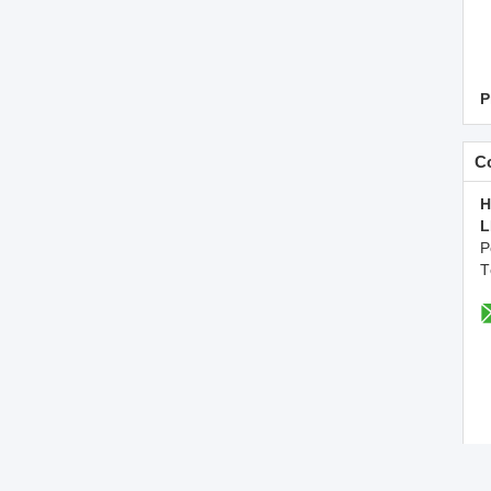
P
C
H
L
P
T