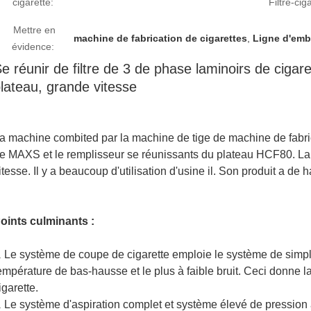
cigarette:
Filtre-ciga
Mettre en
machine de fabrication de cigarettes
,
Ligne d'emb
évidence:
e réunir de filtre de 3 de phase laminoirs de cigar
lateau, grande vitesse
a machine combited par la machine de tige de machine de fabrica
e MAXS et le remplisseur se réunissants du plateau HCF80. La
itesse. Il y a beaucoup d'utilisation d'usine il. Son produit a de h
oints culminants :
Le système de coupe de cigarette emploie le système de simp
.
empérature de bas-hausse et le plus à faible bruit. Ceci donne l
igarette.
Le système d'aspiration complet et système élevé de pression
.