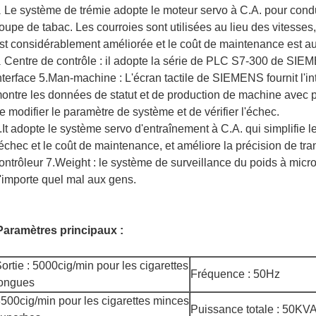
Le système de trémie adopte le moteur servo à C.A. pour cond
.
oupe de tabac. Les courroies sont utilisées au lieu des vitesses
st considérablement améliorée et le coût de maintenance est aus
Centre de contrôle : il adopte la série de PLC S7-300 de SIE
.
nterface 5.Man-machine : L'écran tactile de SIEMENS fournit l'
ontre les données de statut et de production de machine avec 
e modifier le paramètre de système et de vérifier l'échec.
.It adopte le système servo d'entraînement à C.A. qui simplifie l
'échec et le coût de maintenance, et améliore la précision de tr
ontrôleur 7.Weight : le système de surveillance du poids à micr
'importe quel mal aux gens.
Paramètres principaux :
ortie : 5000cig/min pour les cigarettes
Fréquence : 50Hz
longues
500cig/min pour les cigarettes minces
Puissance totale : 50KV