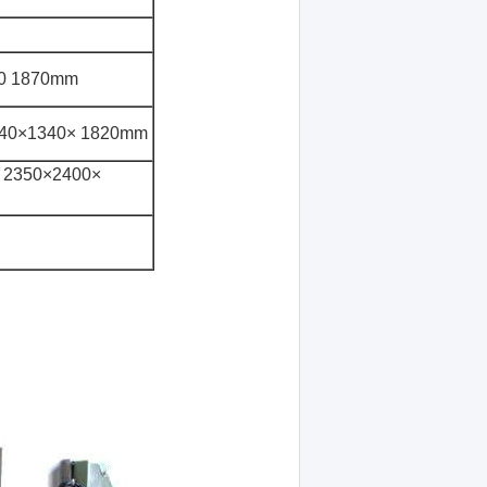
270 1870mm
3340×1340× 1820mm
 : 2350×2400×