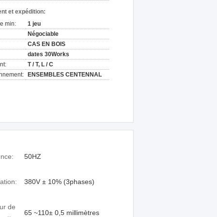
nt et expédition:
e min:
1 jeu
Négociable
CAS EN BOIS
dates 30Works
nt:
T / T, L / C
onnement:
ENSEMBLES CENTENNAL
ence:
50HZ
ation:
380V ± 10% (3phases)
ur de
65 ~110± 0,5 millimètres