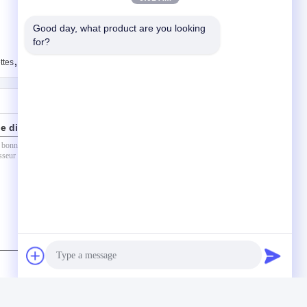
Good day, what product are you looking 
for?
,
ttes
machine d'emballage de cigarettes
e directement à nous
(
0
/ 3000)