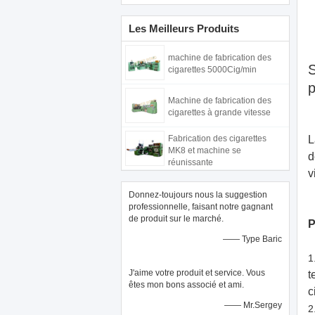
Les Meilleurs Produits
machine de fabrication des
S
cigarettes 5000Cig/min
p
Machine de fabrication des
cigarettes à grande vitesse
Fabrication des cigarettes
L
MK8 et machine se
d
réunissante
v
Donnez-toujours nous la suggestion
professionnelle, faisant notre gagnant
de produit sur le marché.
P
—— Type Baric
1
J'aime votre produit et service. Vous
t
êtes mon bons associé et ami.
c
—— Mr.Sergey
2