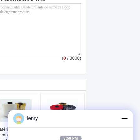
(
0
/ 3000)
Henry
tériaux
matériel recyclable
emballage
d'hologramme de
8:58 PM