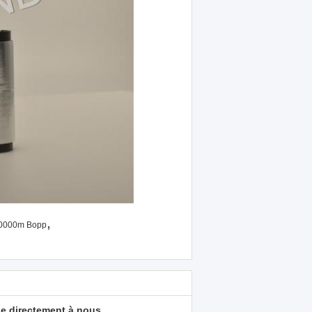
,
50000m Bopp
e directement à nous