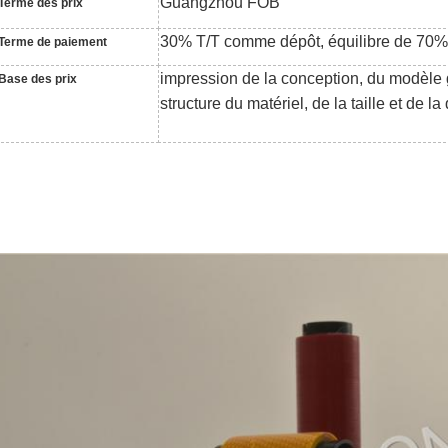
Guangzhou FOB
Terme des prix
30% T/T comme dépôt, équilibre de 70% 
Terme de paiement
impression de la conception, du modèle g
Base des prix
structure du matériel, de la taille et de la