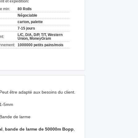
nt et expédition:
e min:
80 Rolls
Négociable
carton, palette
7-15 jours
L/C, D/A, D/P, T/T, Western
nt:
Union, MoneyGram
onnement:
1000000 petits pains/mois
Peut être adapté aux besoins du client.
1-5mm
Bande de larme
al
,
bande de larme de 50000m Bopp
,