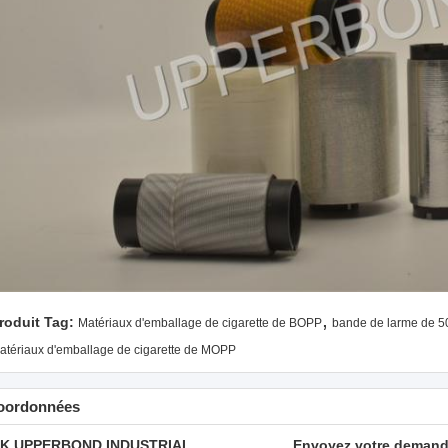
,
roduit Tag:
Matériaux d'emballage de cigarette de BOPP
bande de larme de 
atériaux d'emballage de cigarette de MOPP
oordonnées
K UPPERBOND INDUSTRIAL
Envoyez votre demand