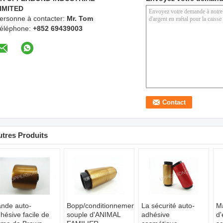
IMITED
ersonne à contacter:
Mr. Tom
éléphone:
+852 69439003
tres Produits
nde auto-
Bopp/conditionnement
La sécurité auto-
Ma
hésive facile de
souple d'ANIMAL
adhésive
d'