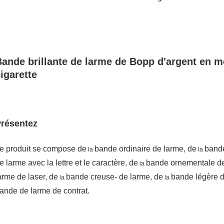
ande brillante de larme de Bopp d'argent en mé
igarette
résentez
e produit se compose de
bande ordinaire de larme, de
bande
la
la
e larme avec la lettre et le caractère, de
bande ornementale de
la
arme de laser, de
bande creuse- de larme, de
bande légère 
la
la
ande de larme de contrat
.