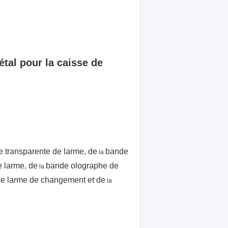
tal pour la caisse de
 transparente de larme, de
bande
la
 larme, de
bande olographe de
la
de larme de changement et de
la