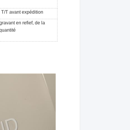
T/T avant expédition
ravant en refief, de la
 quantité