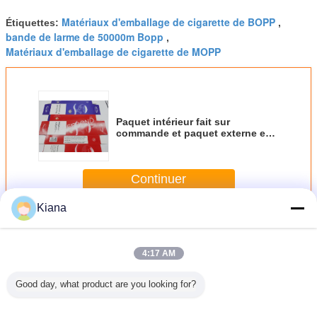
Matériaux d'emballage de cigarette de BOPP
Étiquettes:
,
bande de larme de 50000m Bopp
,
Matériaux d'emballage de cigarette de MOPP
Paquet intérieur fait sur
commande et paquet externe en
papier brillant de carton
Continuer
Kiana
Matériaux d'emballage de cigarette
Plus
4:17 AM
Good day, what product are you looking for?
 auto-
Bopp/conditionnement
La sécurité auto-
Matériaux
Bande de
facile de
souple d'ANIMAL
adhésive
d'emballage
pour 
e Brown
FAMILIER
cosmétique
sensibles à la
matéri