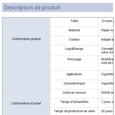
Description de produit
Taille
En tant q
Matériel
Papier noi
L'information produit
Couleur
Adapté au
Logo&Design
Conceptio
votre con
Finissage
Stratifica
soie de t
Application
Cigarette
Caractéristique
Cigarette
Ordre en minium
50000 en
Temps d'échantillon
7 jours o
L'information d'achat
Temps de production en série
20 jours 