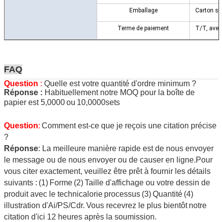
Emballage
Carton st
Terme de paiement
T/T, avec 
FAQ
Question
:
Quelle est votre quantité d'ordre minimum ?
Réponse :
Habituellement notre MOQ pour la boîte de
papier est 5,0000
ou
10,0000sets
Question
:
Comment est-ce que je reçois une citation précise
?
Réponse
: La meilleure manière rapide est de nous envoyer
le message ou de nous envoyer ou de causer en ligne
.
Pour
vous citer exactement, veuillez être prêt à fournir les détails
suivants :
(
1
)
Forme
(
2
)
Taille d'affichage ou votre dessin de
produit avec le techni
calorie
processus
(
3
)
Quantité
(4)
illustration d'Ai/PS/Cdr.
Vous recevrez le plus bientôt
notre
citation d'ici 12 heures après la soumission.