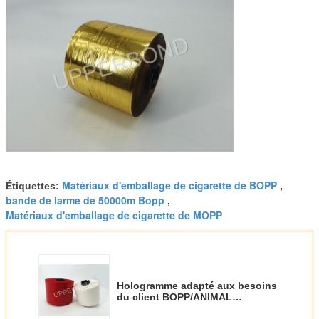
Matériaux d'emballage de cigarette de BOPP
Étiquettes:
,
bande de larme de 50000m Bopp
,
Matériaux d'emballage de cigarette de MOPP
Hologramme adapté aux besoins
du client BOPP/ANIMAL
FAMILIER empaquetant le film